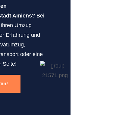
gen
tadt Amiens
? Bei
r Ihren Umzug
erer Erfahrung und
ivatumzug,
ransport oder eine
 Seite!
ren!