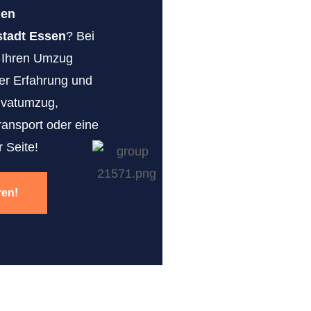
gen
tadt Essen
? Bei
r Ihren Umzug
erer Erfahrung und
ivatumzug,
ransport oder eine
 Seite!
ren!