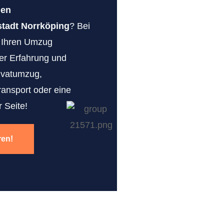
gen
tadt Norrköping
? Bei
r Ihren Umzug
erer Erfahrung und
ivatumzug,
ransport oder eine
 Seite!
ren!