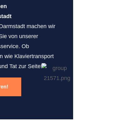
gen
tadt
 Darmstadt machen wir
 Sie von unserer
service. Ob
 wie Klaviertransport
nd Tat zur Seite!
ren!