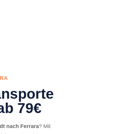
ARA
nsporte
ab 79€
t nach Ferrara
? Mit