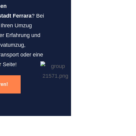
gen
adt Ferrara
? Bei
r Ihren Umzug
erer Erfahrung und
ivatumzug,
ransport oder eine
 Seite!
ren!