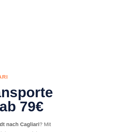
ARI
nsporte
 ab 79€
t nach Cagliari
? Mit