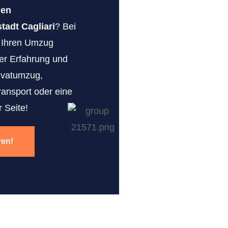
gen
adt Cagliari
? Bei
r Ihren Umzug
erer Erfahrung und
ivatumzug,
ransport oder eine
 Seite!
ren!