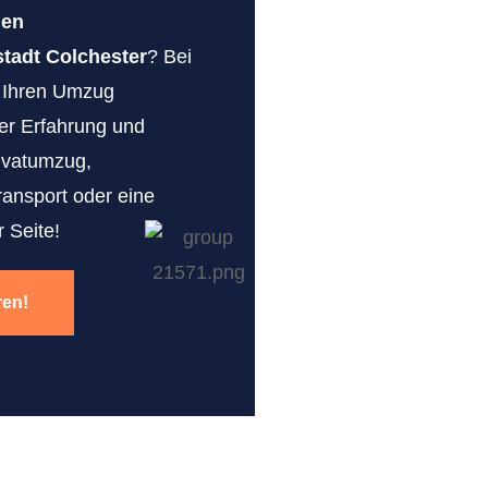
gen
tadt Colchester
? Bei
r Ihren Umzug
erer Erfahrung und
ivatumzug,
ransport oder eine
 Seite!
ren!