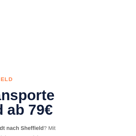
IELD
nsporte
d ab 79€
t nach Sheffield
? Mit