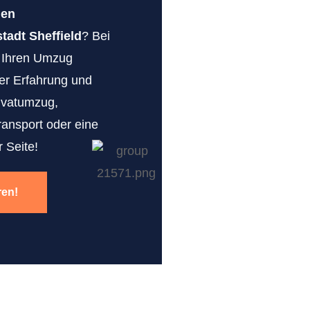
gen
adt Sheffield
? Bei
r Ihren Umzug
erer Erfahrung und
ivatumzug,
ransport oder eine
 Seite!
ren!