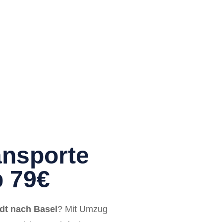
nsporte
b 79€
t nach Basel
? Mit Umzug