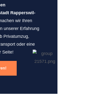
gen
adt Rapperswil-
machen wir Ihren
von unserer Erfahrung
b Privatumzug,
ransport oder eine
 Seite!
ren!