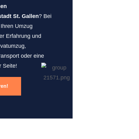
gen
adt St. Gallen
? Bei
r Ihren Umzug
erer Erfahrung und
ivatumzug,
ransport oder eine
 Seite!
ren!