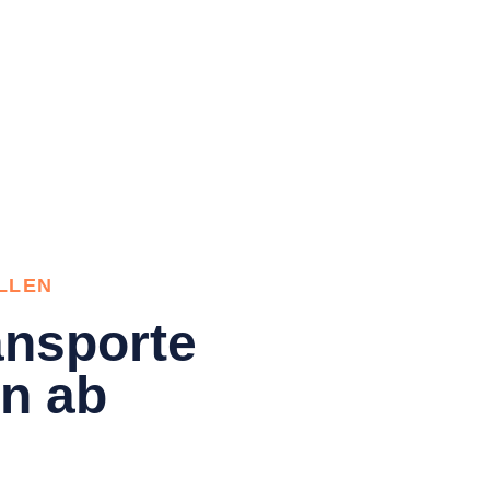
LLEN
nsporte
en ab