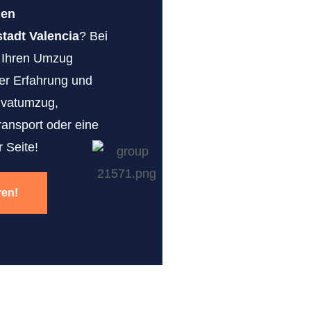
gen
adt Valencia
? Bei
r Ihren Umzug
erer Erfahrung und
ivatumzug,
ransport oder eine
 Seite!
ren!